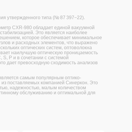
ия утвержденного типа (№ 87 397−22).
ометр CXR-980 обладает единой вакуумной
остабилизацией. Это является наиболее
ешением, которое обеспечивает минимальное
злов и расходных элементов, что выражено
ескольких оптических систем, оптоволокна
ивает наилучшую оптическую проницаемость
 S, P и в сочетании с системой
это дает превосходную сходимость анализов
является самым популярным оптико-
 из поставляемых компанией Синеркон. Это
стью, надежностью, малым количеством
утинному обслуживанию и оптимальной для