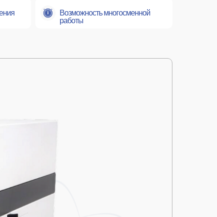
ения
Возможность многосменной
работы