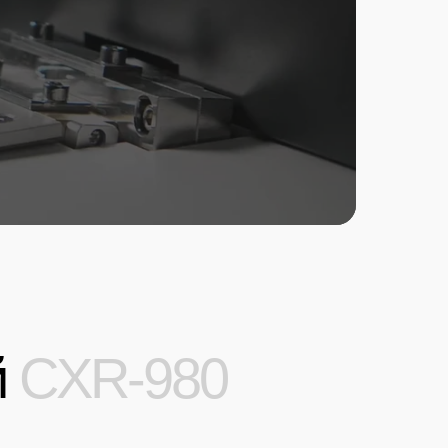
й
CXR-980