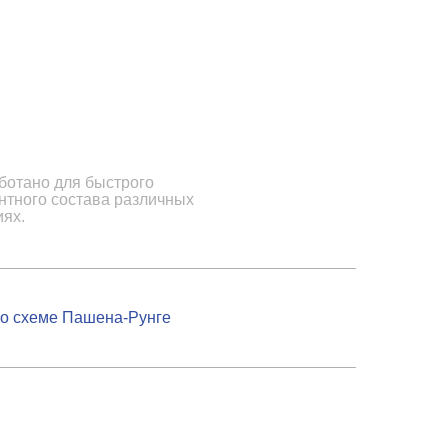
ботано для быстрого
нтного состава различных
иях.
по схеме Пашена-Рунге