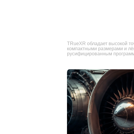
TRueXR обладает высокой то
компактными размерами и лёг
русифицированным программ