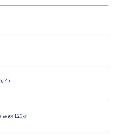
n, Zn
льная 120кг